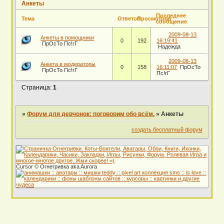
Анкеты
Последнее
Тема
Ответов
Просмотров
сообщение
2009-08-13
Анкеты в помощники
0
192
16:19:41
ПрОсТо Пс!гГ
Надежда
2009-08-13
Анкета в модераторы
0
158
16:11:07
ПрОсТо
ПрОсТо Пс!гГ
Пс!гГ
Страница:
1
»
Форум для девчонок: поговорим обо всём.
»
Анкеты
создать бесплатный форум
Сursor © Огнегривка aka Aurora