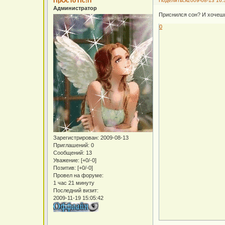
ПрОсТо Пс!гГ
Поделиться
2009-08-13 16:
Администратор
Приснился сон? И хочешь 
0
Зарегистрирован
: 2009-08-13
Приглашений:
0
Сообщений:
13
Уважение:
[+0/-0]
Позитив:
[+0/-0]
Провел на форуме:
1 час 21 минуту
Последний визит:
2009-11-19 15:05:42