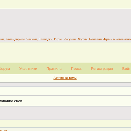
Форум
Участники
Правила
Поиск
Регистрация
Войт
Активные темы
кование снов