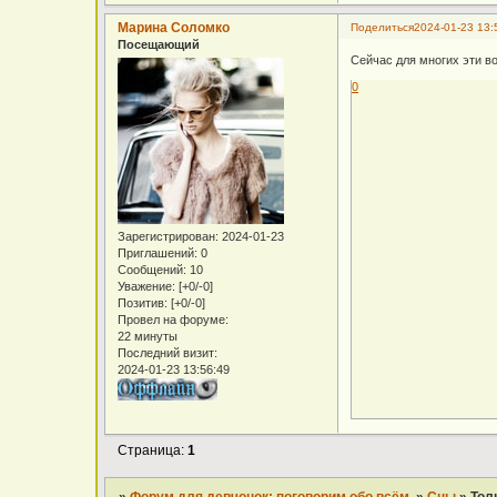
Марина Соломко
Поделиться
2024-01-23 13:
Посещающий
Сейчас для многих эти в
0
Зарегистрирован
: 2024-01-23
Приглашений:
0
Сообщений:
10
Уважение:
[+0/-0]
Позитив:
[+0/-0]
Провел на форуме:
22 минуты
Последний визит:
2024-01-23 13:56:49
Страница:
1
»
Форум для девчонок: поговорим обо всём.
»
Сны
»
Тол