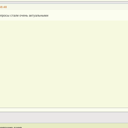
56:48
опросы стали очень актуальными
кование снов